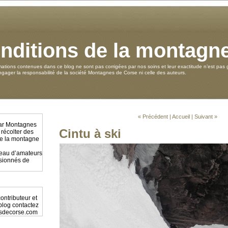
nditions de la montagn
mations contenues dans ce blog ne sont pas corrigées par nos soins et leur exactitude n’est pas g
ager la responsabilité de la société Montagnes de Corse ni celle des auteurs.
« Précédent
|
Accueil
|
Suivant »
par Montagnes
Cintu à ski
 récolter des
 de la montagne
éseau d’amateurs
ssionnés de
ontributeur et
 blog contactez
sdecorse.com