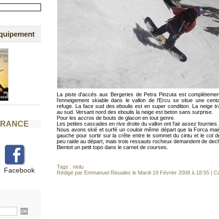
équipement
La piste d'accès aux Bergeries de Petra Pinzuta est complètemen
l'enneigement skiable dans le vallon de l'Ercu se situe une cent
refuge. La face sud des eboulis est en super condition. La neige tra
au sud. Versant nord des eboulis la neige est beton sans surprise.
Pour les accros de bouts de glacon en tout genre.
FRANCE
Les petites cascades en rive droite du vallon ont l'air assez fournies.
Nous avons skié et surfé un couloir même départ que la Forca mai
gauche pour sortir sur la crête entre le sommet du cintu et le col 
peu raide au départ, mais trois ressauts rocheux demandent de dec
Bientot un petit topo dans le carnet de courses.
Tags :
niolu
Facebook
Rédigé par Emmanuel Rioualec le Mardi 19 Février 2008 à 18:55
|
Co