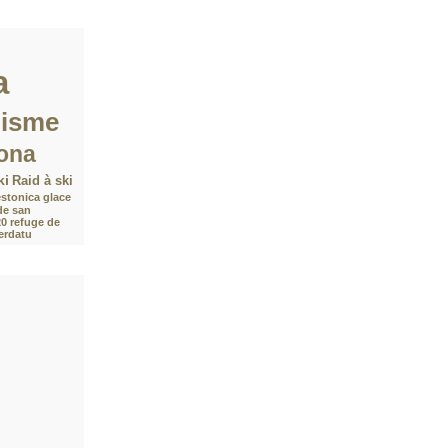
a
nisme
ona
ki
Raid à ski
stonica
glace
de san
20
refuge de
Verdatu