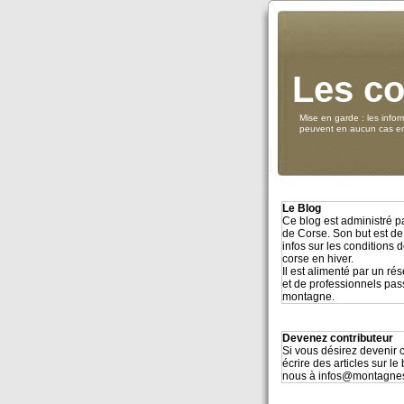
Les co
Mise en garde : les infor
peuvent en aucun cas eng
Le Blog
Ce blog est administré 
de Corse. Son but est de
infos sur les conditions
corse en hiver.
Il est alimenté par un r
et de professionnels pa
montagne.
Devenez contributeur
Si vous désirez devenir c
écrire des articles sur le
nous à infos@montagne