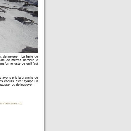
t denneigée. La limite de
aine de metres derriere le
nsforme juste ce qu'il faut
s avons pris la branche de
des éboulis. c'est sympa un
hausser ou de louvoyer.
mmentaires (6)