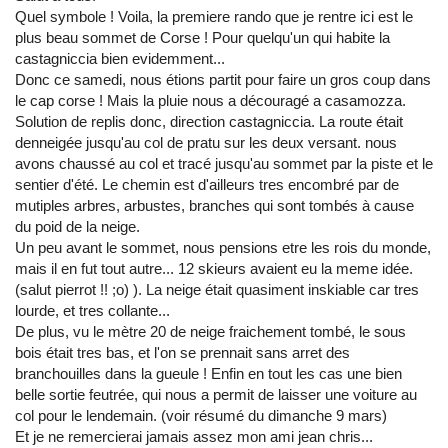
Quel symbole ! Voila, la premiere rando que je rentre ici est le
plus beau sommet de Corse ! Pour quelqu'un qui habite la
castagniccia bien evidemment...
Donc ce samedi, nous étions partit pour faire un gros coup dans
le cap corse ! Mais la pluie nous a découragé a casamozza.
Solution de replis donc, direction castagniccia. La route était
denneigée jusqu'au col de pratu sur les deux versant. nous
avons chaussé au col et tracé jusqu'au sommet par la piste et le
sentier d'été. Le chemin est d'ailleurs tres encombré par de
mutiples arbres, arbustes, branches qui sont tombés à cause
du poid de la neige.
Un peu avant le sommet, nous pensions etre les rois du monde,
mais il en fut tout autre... 12 skieurs avaient eu la meme idée.
(salut pierrot !! ;o) ). La neige était quasiment inskiable car tres
lourde, et tres collante...
De plus, vu le mètre 20 de neige fraichement tombé, le sous
bois était tres bas, et l'on se prennait sans arret des
branchouilles dans la gueule ! Enfin en tout les cas une bien
belle sortie feutrée, qui nous a permit de laisser une voiture au
col pour le lendemain. (voir résumé du dimanche 9 mars)
Et je ne remercierai jamais assez mon ami jean chris...