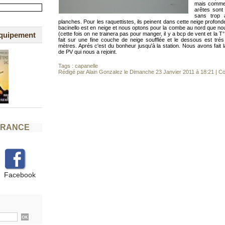
mais comme 
arêtes sont
sans trop 
planches. Pour les raquettistes, ils peinent dans cette neige profonde
bacinello est en neige et nous optons pour la combe au nord que nous
équipement
(cette fois on ne trainera pas pour manger, il y a bcp de vent et la T°
fait sur une fine couche de neige soufflée et le dessous est tré
mètres. Aprés c'est du bonheur jusqu'à la station. Nous avons fait
de PV qui nous a rejoint.
Tags :
capanelle
Rédigé par Alain Gonzalez le Dimanche 23 Janvier 2011 à 18:21
|
Co
FRANCE
Facebook