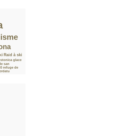
a
nisme
ona
ki
Raid à ski
stonica
glace
de san
20
refuge de
Verdatu