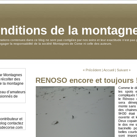
nditions de la montagn
mations contenues dans ce blog ne sont pas corrigées par nos soins et leur exactitude n’est pas g
ager la responsabilité de la société Montagnes de Corse ni celle des auteurs.
« Précédent
|
Accueil
|
Suivant »
par Montagnes
RENOSO encore et toujours !
 récolter des
 de la montagne
Comme le dis
les spots 
éseau d’amateurs
compliqués 
ssionnés de
le Rénoso 
sera dénei
monte sans
des chaines
9H30 était
ouverte et 
ontributeur et
Deux copain
 blog contactez
le dos me s
sdecorse.com
bacinello p
belles courb
sont impor