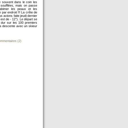
souvent dans le coin les
 soufflées, mais on passe
abimer les peaux et les
 par endroit !!! La crête de
 avions faite jeudi dernier
 est de - 12°). Le départ se
s dur sur les 100 premiers
 la descente avec un skieur
mmentaires (2)