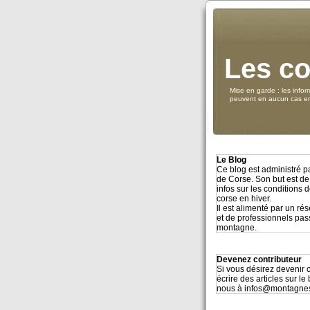
Les co
Mise en garde : les infor
peuvent en aucun cas eng
Le Blog
Ce blog est administré 
de Corse. Son but est de
infos sur les conditions
corse en hiver.
Il est alimenté par un r
et de professionnels pa
montagne.
Devenez contributeur
Si vous désirez devenir c
écrire des articles sur le
nous à infos@montagne