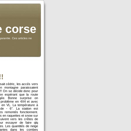
e corse
arantie. Ces articles ne
!
ait cédric, les accés vers
en montagne paraissaient
!!! On se décide donc pour
en espérant que la route
gée. Bonne surprise on
 problème en 4X4 et avec
 en VL. La température à
 de - 6°. La station est
les remontés fonctionnent.
s en raquettes et snow sur
uivent vers les crêtes de
our essayer de faire qlq
es. Les quantités de neige
tantes dans les combes