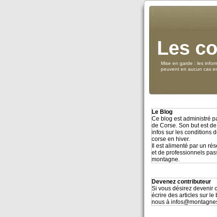
Les co
Mise en garde : les infor
peuvent en aucun cas eng
Le Blog
Ce blog est administré 
de Corse. Son but est de
infos sur les conditions
corse en hiver.
Il est alimenté par un r
et de professionnels pa
montagne.
Devenez contributeur
Si vous désirez devenir c
écrire des articles sur le
nous à infos@montagne