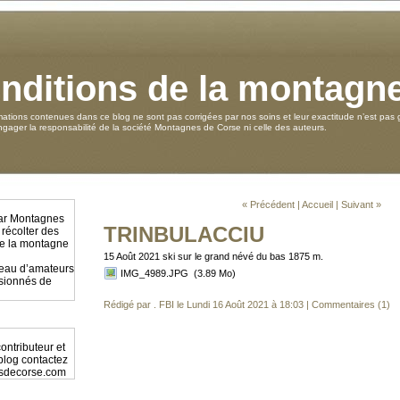
nditions de la montagn
mations contenues dans ce blog ne sont pas corrigées par nos soins et leur exactitude n’est pas g
ager la responsabilité de la société Montagnes de Corse ni celle des auteurs.
« Précédent
|
Accueil
|
Suivant »
par Montagnes
TRINBULACCIU
 récolter des
 de la montagne
15 Août 2021 ski sur le grand névé du bas 1875 m.
éseau d’amateurs
IMG_4989.JPG
(3.89 Mo)
ssionnés de
Rédigé par . FBI le Lundi 16 Août 2021 à 18:03
|
Commentaires (1)
ontributeur et
 blog contactez
sdecorse.com