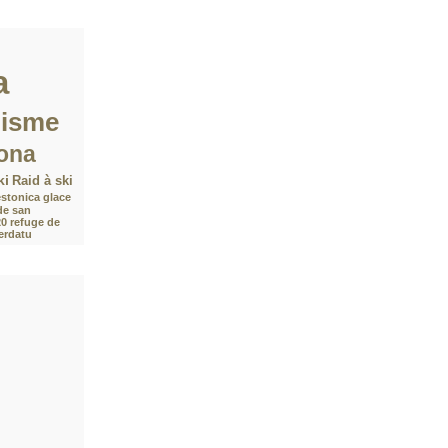
a
nisme
ona
ki
Raid à ski
stonica
glace
de san
20
refuge de
Verdatu