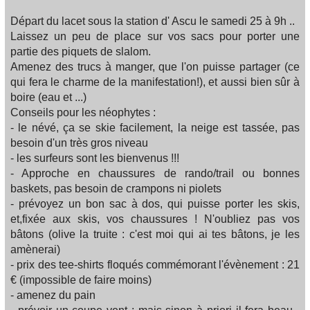
Départ du lacet sous la station d' Ascu le samedi 25 à 9h ..
Laissez un peu de place sur vos sacs pour porter une
partie des piquets de slalom.
Amenez des trucs à manger, que l'on puisse partager (ce
qui fera le charme de la manifestation!), et aussi bien sûr à
boire (eau et ...)
Conseils pour les néophytes :
- le névé, ça se skie facilement, la neige est tassée, pas
besoin d'un très gros niveau
- les surfeurs sont les bienvenus !!!
- Approche en chaussures de rando/trail ou bonnes
baskets, pas besoin de crampons ni piolets
- prévoyez un bon sac à dos, qui puisse porter les skis,
et,fixée aux skis, vos chaussures ! N'oubliez pas vos
bâtons (olive la truite : c'est moi qui ai tes bâtons, je les
amènerai)
- prix des tee-shirts floqués commémorant l'évènement : 21
€ (impossible de faire moins)
- amenez du pain