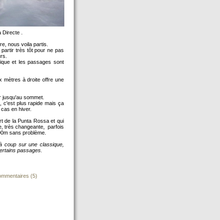
 Directe .
e, nous voila partis.
 partir très tôt pour ne pas
urs.
gique et les passages sont
ux mètres à droite offre une
er jusqu'au sommet.
 c'est plus rapide mais ça
 cas en hiver.
rt de la Punta Rossa et qui
te, très changeante, parfois
1600m sans problème.
à coup sur une classique,
certains passages.
mmentaires (5)