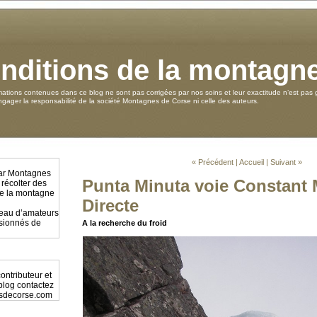
nditions de la montagn
mations contenues dans ce blog ne sont pas corrigées par nos soins et leur exactitude n’est pas g
ager la responsabilité de la société Montagnes de Corse ni celle des auteurs.
« Précédent
|
Accueil
|
Suivant »
par Montagnes
Punta Minuta voie Constant
 récolter des
 de la montagne
Directe
éseau d’amateurs
ssionnés de
A la recherche du froid
ontributeur et
 blog contactez
sdecorse.com