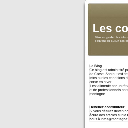
Les co
Mise en garde : les infor
peuvent en aucun cas eng
Le Blog
Ce blog est administré 
de Corse. Son but est de
infos sur les conditions
corse en hiver.
Il est alimenté par un r
et de professionnels pa
montagne.
Devenez contributeur
Si vous désirez devenir c
écrire des articles sur le
nous à infos@montagne