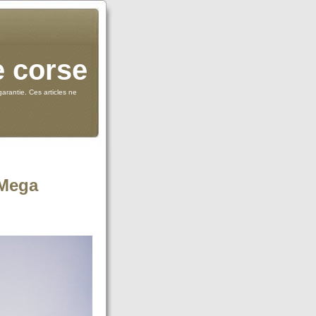
e corse
arantie. Ces articles ne
 Mega