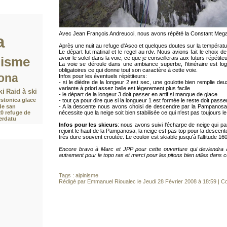
Avec Jean François Andreucci, nous avons répêté la Constant Mega
a
Après une nuit au refuge d'Asco et quelques doutes sur la températur
Le départ fut matinal et le regel au rdv. Nous avions fait le choix de
nisme
avoir le soleil dans la voie, ce que je conseillerais aux futurs répétite
La voie se déroule dans une ambiance superbe, l'itinéraire est lo
obligatoires ce qui donne tout son caractère à cette voie.
ona
Infos pour les éventuels répétiteurs:
- si le dièdre de la longeur 2 est sec, une goulotte bien remplie de
variante à priori assez belle est légerement plus facile
ki
Raid à ski
- le départ de la longeur 3 doit passer en artif si manque de glace
stonica
glace
- tout ça pour dire que si la longueur 1 est formée le reste doit pass
- A la descente nous avons choisi de descendre par la Pampanosa,
de san
nécessite que la neige soit bien stabilisée ce qui n'est pas toujours le
20
refuge de
Verdatu
Infos pour les skieurs
: nous avons suivi l'écharpe de neige qui pa
rejoint le haut de la Pampanosa, la neige est pas top pour la descen
très dure souvent croutée. Le couloir est skiable jusqu'à l'altitude 
Encore bravo à Marc et JPP pour cette ouverture qui deviendra 
autrement pour le topo ras et merci pour les pitons bien utiles dans 
Tags :
alpinisme
Rédigé par Emmanuel Rioualec le Jeudi 28 Février 2008 à 18:59
|
Co