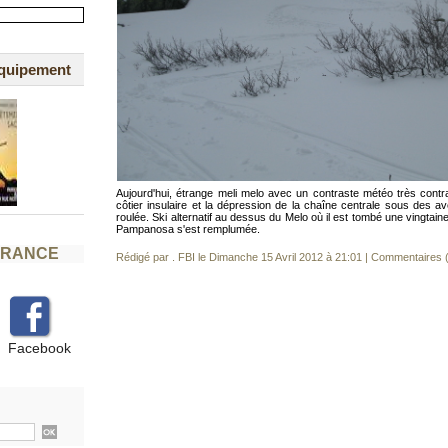
équipement
Aujourd'hui, étrange meli melo avec un contraste météo très contra
côtier insulaire et la dépression de la chaîne centrale sous des a
roulée. Ski alternatif au dessus du Melo où il est tombé une vingtai
Pampanosa s'est remplumée.
FRANCE
Rédigé par . FBI le Dimanche 15 Avril 2012 à 21:01
|
Commentaires (
Facebook