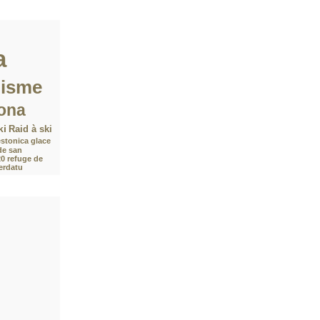
a
nisme
ona
ki
Raid à ski
stonica
glace
de san
20
refuge de
Verdatu