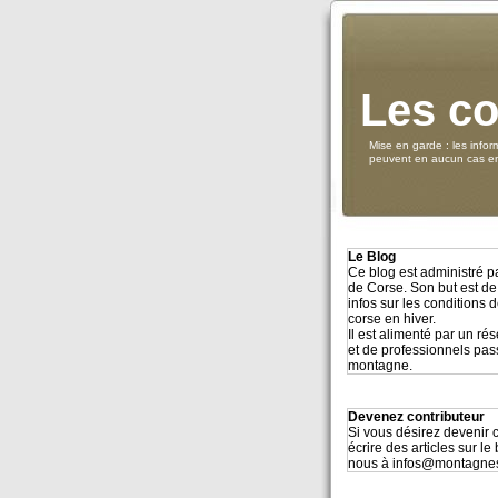
Les co
Mise en garde : les infor
peuvent en aucun cas eng
Le Blog
Ce blog est administré 
de Corse. Son but est de
infos sur les conditions
corse en hiver.
Il est alimenté par un r
et de professionnels pa
montagne.
Devenez contributeur
Si vous désirez devenir c
écrire des articles sur le
nous à infos@montagne