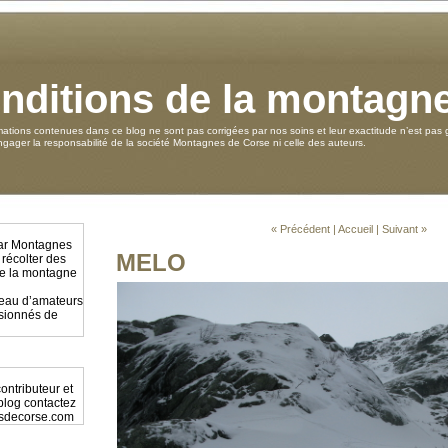
nditions de la montagn
mations contenues dans ce blog ne sont pas corrigées par nos soins et leur exactitude n’est pas g
ager la responsabilité de la société Montagnes de Corse ni celle des auteurs.
« Précédent
|
Accueil
|
Suivant »
par Montagnes
MELO
 récolter des
 de la montagne
éseau d’amateurs
ssionnés de
ontributeur et
 blog contactez
sdecorse.com