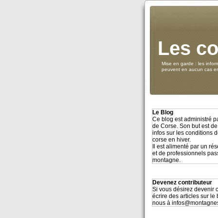
Les co
Mise en garde : les infor
peuvent en aucun cas eng
Le Blog
Ce blog est administré 
de Corse. Son but est de
infos sur les conditions
corse en hiver.
Il est alimenté par un r
et de professionnels pa
montagne.
Devenez contributeur
Si vous désirez devenir c
écrire des articles sur le
nous à infos@montagne