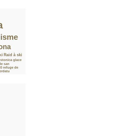
a
nisme
ona
ki
Raid à ski
stonica
glace
de san
20
refuge de
Verdatu