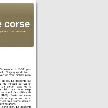
e corse
arantie. Ces articles ne
 Vizzavona à 7h30 pour
llu. Neige qui porte bien à
vec un vent matinal plutôt
 au col. La descente sur
es de Tortettu se fait en
. La partie haute de la
se fait dans une neige
 comme il faut (début de
 11h30). Juste au-dessus
elle la neige se transforme
le est très lourde dans le
'aux bergeries.
 porte bien. La descente