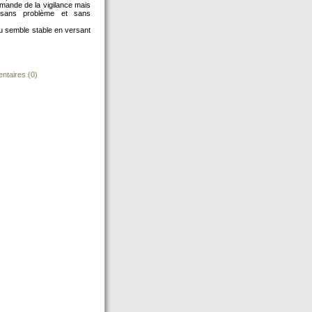
emande de la vigilance mais
sans problème et sans
u semble stable en versant
taires (0)