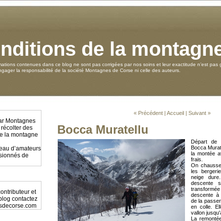
nditions de la montagn
mations contenues dans ce blog ne sont pas corrigées par nos soins et leur exactitude n’est pas g
ager la responsabilité de la société Montagnes de Corse ni celle des auteurs.
« Précédent
|
Accueil
|
Suivant »
par Montagnes
Bocca Muratellu
 récolter des
 de la montagne
Départ de
Bocca Murate
éseau d’amateurs
la montée a
ssionnés de
frais.
On chausse
les bergeri
neige dure
descente 
transformée
ontributeur et
descente à
 blog contactez
de la passer
sdecorse.com
en colle. El
vallon jusqu
La remontée