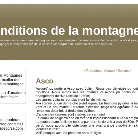
nditions de la montagn
mations contenues dans ce blog ne sont pas corrigées par nos soins et leur exactitude n’est pas g
ager la responsabilité de la société Montagnes de Corse ni celle des auteurs.
« Précédent
|
Accueil
|
Suivant »
par Montagnes
Asco
 récolter des
 de la montagne
Aujourd'hui, sortie à Asco avec Julien. Route pas déneigée du tout
mouflons. Nous avons mis les chaînes et avons pu continuer 
éseau d’amateurs
changement de rive (altitude 1240m).
ssionnés de
Les autres voitures sur place ont fait de même.
A la station 30 cm de fraîche plutôt légère. En haut des pylônes la nei
vent et un peu matée. Toutefois c'est une neige très agréable à
remontés deux fois à droite des pylônes.
D'anciennes coulées était visibles versant sud.
Le cumul de neige fraîche en forêt est impressionnant 40 à 50 cm par
ontributeur et
La météo quant à elle ne nous a pas permis de voir à plus de 50m. Par
 blog contactez
perdu nous avons vite opté pour une plus grande visibilité en s
sdecorse.com
identifier le relief.
Voilà pouquoi aucune photo ne sera en ligne.