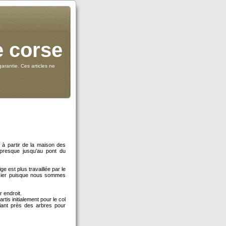
e corse
arantie. Ces articles ne
 à partir de la maison des
presque jusqu'au pont du
ge est plus travaillée par le
 skier puisque nous sommes
 endroit.
tis initialement pour le col
kiant près des arbres pour