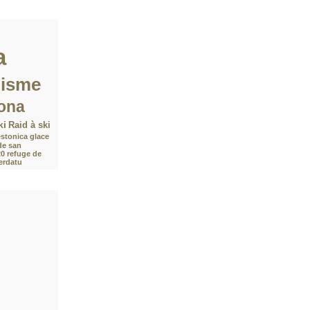
a
nisme
ona
ki
Raid à ski
stonica
glace
de san
20
refuge de
Verdatu