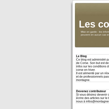
Les co
Mise en garde : les infor
peuvent en aucun cas eng
Le Blog
Ce blog est administré 
de Corse. Son but est de
infos sur les conditions
corse en hiver.
Il est alimenté par un r
et de professionnels pa
montagne.
Devenez contributeur
Si vous désirez devenir c
écrire des articles sur le
nous à infos@montagne