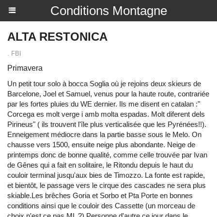
Conditions Montagne
ALTA RESTONICA
. FBI
Primavera
Un petit tour solo à bocca Soglia où je rejoins deux skieurs de
Barcelone, Joel et Samuel, venus pour la haute route, contrariée
par les fortes pluies du WE dernier. Ils me disent en catalan :"
Corcega es molt verge i amb molta espadas. Molt diferent dels
Pirineus" ( ils trouvent l'île plus verticalisée que les Pyrénées!!).
Enneigement médiocre dans la partie basse sous le Melo. On
chausse vers 1500, ensuite neige plus abondante. Neige de
printemps donc de bonne qualité, comme celle trouvée par Ivan
de Gênes qui a fait en solitaire, le Ritondu depuis le haut du
couloir terminal jusqu'aux bies de Timozzo. La fonte est rapide,
et bientôt, le passage vers le cirque des cascades ne sera plus
skiable.Les brêches Goria et Sorbo et Pta Porte en bonnes
conditions ainsi que le couloir des Cassette (un morceau de
choix n'est ce pas ML ?) Personne d'autre ce jour dans le